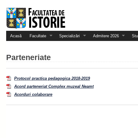
Acasă
Facultate
Specializări
Admitere 2026
Stu
Parteneriate
Protocol practica pedagogica 2018-2019
Acord parteneriat Complex muzeal Neamt
Acorduri colaborare