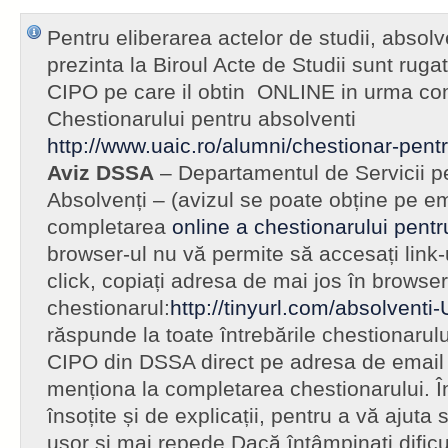
Pentru eliberarea actelor de studii, absolv
prezinta la Biroul Acte de Studii sunt rugat
CIPO pe care il obtin ONLINE in urma com
Chestionarului pentru absolventi
http://www.uaic.ro/alumni/chestionar-pent
Aviz DSSA
– Departamentul de Servicii pe
Absolvenți – (avizul se poate obține pe em
completarea
online a chestionarului pentr
browser-ul nu vă permite să accesați link-u
click, copiați adresa de mai jos în browser
chestionarul:
http://tinyurl.com/absolventi
răspunde la toate întrebările chestionarului
CIPO din DSSA direct pe adresa de email 
menționa la completarea chestionarului. În
însoțite și de explicații, pentru a vă ajuta
ușor și mai repede.Dacă întâmpinați dificul