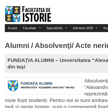
Acasă
Facultate
Specializări
Admitere 2026
Stu
Alumni / Absolvenţi/ Acte neri
FUNDAŢIA ALUMNI – Unversitatea “Alexa
din Iaşi
Absolvenți
“Alexandru
reprezintă
niște foști studenți. Pentru noi ei sunt ambasa
țară și peste hotare, sunt o componentă foar