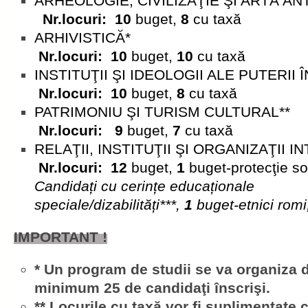
ARHEOLOGIE, CIVILIZAŢIE ŞI 
Nr.locuri: 10
buget,
8
cu taxă
ARHIVIST
Nr.locuri: 10
buget,
10
cu taxă
INSTITUŢII ŞI IDEOLOGII ALE PUTE
Nr.locuri: 10
buget,
8
cu taxă
PATRIMONIU ŞI TURISM 
Nr.locuri: 9
buget,
7
cu taxă
RELAŢII, INSTITUŢII ŞI ORGANIZAŢII
Nr.locuri: 12
buget,
1
buget-protecţie so
Candidați cu cerințe educaționale
speciale/dizabilități***,
1
buget-etnici rom
IMPORTANT !
* Un program de studii se va organiza 
minimum 25 de candidaţi înscrişi.
** Locurile cu taxă vor fi suplimentate