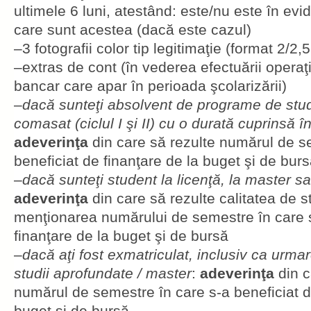
ultimele 6 luni, atestând: este/nu este în evid
care sunt acestea (dacă este cazul)
–3 fotografii color tip legitimaţie (format 2/2,
–extras de cont (în vederea efectuării operaţ
bancar care apar în perioada şcolarizării)
–
dacă sunteţi absolvent de programe de studi
comasat (ciclul I şi II) cu o durată cuprinsă în
adeverinţa
din care să rezulte numărul de s
beneficiat de finanţare de la buget şi de bur
–
dacă sunteţi student la licenţă, la master sa
adeverinţa
din care să rezulte calitatea de s
menţionarea numărului de semestre în care s
finanţare de la buget şi de bursă
–
dacă aţi fost exmatriculat, inclusiv ca urmare
studii aprofundate / master
:
adeverinţa
din c
numărul de semestre în care s-a beneficiat d
buget şi de bursă