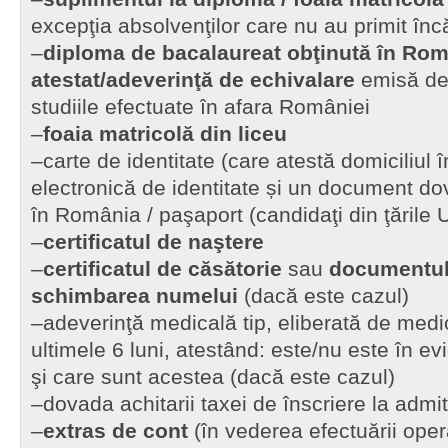
excepţia absolvenţilor care nu au primit înc
–
diploma de bacalaureat obţinută în Ro
atestat/adeverinţă de echivalare
emisă de
studiile efectuate în afara României
–
foaia matricolă din liceu
–carte de identitate (care atestă domiciliul 
electronică de identitate și un document dov
în România / paşaport (candidaţi din ţările 
–
certificatul de naştere
–
certificatul de căsătorie
sau
documentul
schimbarea numelui
(dacă este cazul)
–adeverinţă medicală tip, eliberată de medic
ultimele 6 luni, atestând: este/nu este în ev
şi care sunt acestea (dacă este cazul)
–dovada achitarii taxei de înscriere la admi
–
extras de cont
(în vederea efectuării oper