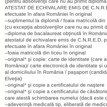
(pentru absolvenţii care nu au primit diploma
ATESTAT DE ECHIVALARE EMIS DE C.N.R.E.D
efectuate în afara României în original
–suplimentul la diplomă / foaia matricolă din f
(cu excepţia absolvenţilor care nu au primit 
–diploma de bacalaureat obţinută în România
atestatul de echivalare emis de C.N.R.E.D. pe
efectuate în afara României în original
–foaia matricolă din liceu în original
–original* şi copie: carte de identitate (care a
România)/ carte electronică de identitate și
al domiciliului în România / paşaport (candida
Elveţia)
–original* şi copie a certificatului de naştere
–original* şi copie a certificatului de căsăto
care atestă schimbarea numelui (dacă este 
–adeverinţă medicală tip, eliberată de medicu