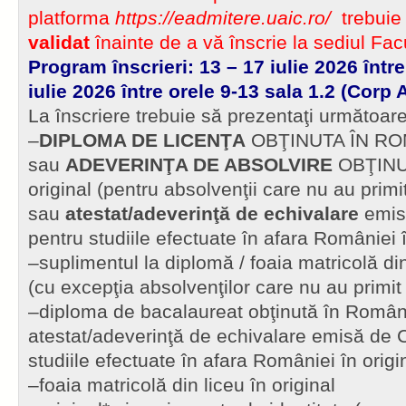
platforma
https://eadmitere.uaic.ro/
trebuie
validat
înainte de a vă înscrie la sediul Facul
Program înscrieri: 13 – 17 iulie 2026 între
iulie 2026 între orele 9-13 sala 1.2 (Corp A
La înscriere trebuie să prezentaţi următoa
–
DIPLOMA DE LICENŢA
OBŢINUTA ÎN ROMA
sau
ADEVERINŢA DE ABSOLVIRE
OBŢINU
original (pentru absolvenţii care nu au primi
sau
atestat/adeverinţă de echivalare
emis
pentru studiile efectuate în afara României î
–suplimentul la diplomă / foaia matricolă din
(cu excepţia absolvenţilor care nu au primit
–diploma de bacalaureat obţinută în Români
atestat/adeverinţă de echivalare emisă de 
studiile efectuate în afara României în origi
–foaia matricolă din liceu în original