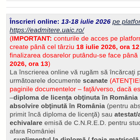
Înscrieri online:
13-18 iulie 2026
pe platf
https://eadmitere.uaic.ro/
(
IMPORTANT:
conturile de acces pe platfor
create până cel târziu
18 iulie 2026, ora 12
finalizarea dosarelor putându-se face până 
2026, ora 13
)
La înscrierea online vă rugăm să încărcaţi
următoarele documente
scanate
(ATENŢIE
paginile documentelor – faţă/verso, dacă es
–
diploma de licenţa obţinuta în România
absolvire obţinută în România
(pentru abs
primit încă diploma de licenţă) sau
atestat/
echivalare
emisă de C.N.R.E.D. pentru studi
afara României
–
suplimentul la diplomă / foaia matricolă 