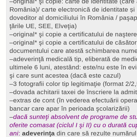
–original* şi copie: carte de identitate (care 
România)/ carte electronică de identitate ș
doveditor al domiciliului în România / paşap
ţările UE, SEE, Elveţia)
–original* şi copie a certificatului de naştere
–original* şi copie a certificatului de căsăto
documentului care atestă schimbarea numel
–adeverinţă medicală tip, eliberată de medic
ultimele 6 luni, atestând: este/nu este în ev
şi care sunt acestea (dacă este cazul)
–3 fotografii color tip legitimaţie (format 2/2
–dovada achitarii taxei de înscriere la admi
–extras de cont (în vederea efectuării opera
bancar care apar în perioada şcolarizării)
–
dacă sunteţi absolvent de programe de stud
oferite comasat (ciclul I şi II) cu o durată cu
ani
:
adeverinţa
din care să rezulte numărul