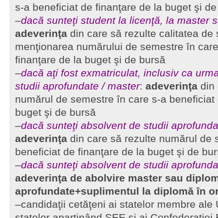
s-a beneficiat de finanţare de la buget şi d
–
dacă sunteţi student la licenţă, la master 
adeverinţa
din care să rezulte calitatea de 
menţionarea numărului de semestre în care 
finanţare de la buget şi de bursă
–
dacă aţi fost exmatriculat, inclusiv ca urma
studii aprofundate / master
:
adeverinţa
din 
numărul de semestre în care s-a beneficiat 
buget şi de bursă
–
dacă sunteţi absolvent de studii aprofunda
adeverinţa
din care să rezulte numărul de 
beneficiat de finanţare de la buget şi de bu
–
dacă sunteţi absolvent de studii aprofunda
adeverinţa de abolvire master sau diplom
aprofundate+suplimentul la diplomă în or
–candidaţii cetăţeni ai statelor membre ale 
statelor aparţinând SEE şi ai Confederaţiei 