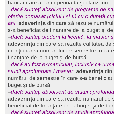
bancar care apar în perioada şcolarizării)
–
dacă sunteţi absolvent de programe de stud
oferite comasat (ciclul I şi II) cu o durată cu
ani
:
adeverinţa
din care să rezulte numărul
s-a beneficiat de finanţare de la buget şi d
–
dacă sunteţi student la licenţă, la master 
adeverinţa
din care să rezulte calitatea de 
menţionarea numărului de semestre în care 
finanţare de la buget şi de bursă
–
dacă aţi fost exmatriculat, inclusiv ca urma
studii aprofundate / master
:
adeverinţa
din 
numărul de semestre în care s-a beneficiat 
buget şi de bursă
–
dacă sunteţi absolvent de studii aprofunda
adeverinţa
din care să rezulte numărul de 
beneficiat de finanţare de la buget şi de bu
–
dacă sunteţi absolvent de studii aprofunda