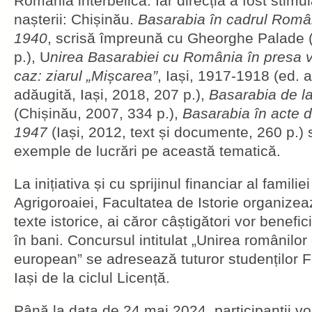
România interbelică. Iar direcția a fost stimul
nașterii: Chișinău.
Basarabia în cadrul Român
1940
, scrisă împreună cu Gheorghe Palade 
p.), U
nirea Basarabiei cu România în presa v
caz: ziarul „Mișcarea”
, Iași, 1917-1918 (ed. a 
adăugită, Iași, 2018, 207 p.),
Basarabia de la
(Chișinău, 2007, 334 p.),
Basarabia în acte 
1947
(Iași, 2012, text și documente, 260 p.)
exemple de lucrări pe această tematică.
La inițiativa și cu sprijinul financiar al familie
Agrigoroaiei, Facultatea de Istorie organize
texte istorice, ai căror câștigători vor benefi
în bani. Concursul intitulat „Unirea românilor
european” se adresează tuturor studenților Fac
Iași de la ciclul Licență.
Până la data de 24 mai 2024, participanții vor