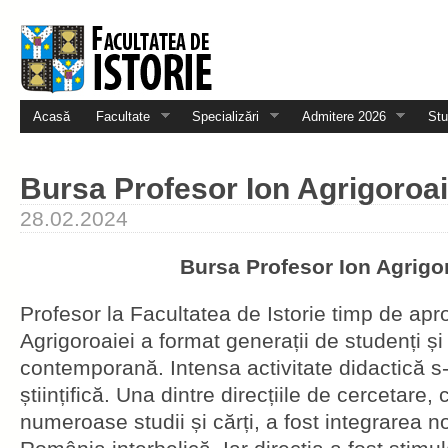
Acasă
Facultate
Specializări
Admitere 2026
Stu
Bursa Profesor Ion Agrigoroai
28.02.2024
Bursa Profesor Ion Agrigo
Profesor la Facultatea de Istorie timp de apr
Agrigoroaiei a format generații de studenți și s
contemporană. Intensa activitate didactică s-
științifică. Una dintre direcțiile de cercetare,
numeroase studii și cărți, a fost integrarea no