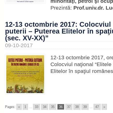
minorităţi, petrol şi ocu
Prezintă:
Prof.univ.dr. L
12-13 octombrie 2017: Colocviul 
puterii – Puterea Elitelor în spa
(sec. XV-XX)”
09-10-2017
12-13 octombrie 2017, ore
Colocviul naţional “Elitele
Elitelor în spaţiul române
Pages:
«
1
...
33
34
35
36
37
38
39
...
47
»