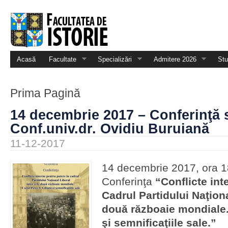
Acasă
Facultate
Specializări
Admitere 2026
Stu
Prima Pagină
14 decembrie 2017 – Conferinţă 
Conf.univ.dr. Ovidiu Buruiană
11-12-2017
14 decembrie 2017, ora 1
Conferinţa
“Conflicte int
Cadrul Partidului Naţiona
două războaie mondiale.
şi semnificaţiile sale.”