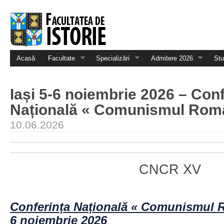
Acasă
Facultate
Specializări
Admitere 2026
Stu
Iași 5-6 noiembrie 2026 – Conf
Națională « Comunismul Rom
10.06.2026
CNCR XV
Conferința Națională « Comunismul R
6 noiembrie 2026