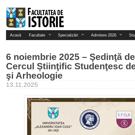
Acasă
Facultate
Specializări
Admitere 2026
Stu
6 noiembrie 2025 – Şedinţă de
Cercul Știinţific Studenţesc d
şi Arheologie
13.11.2025