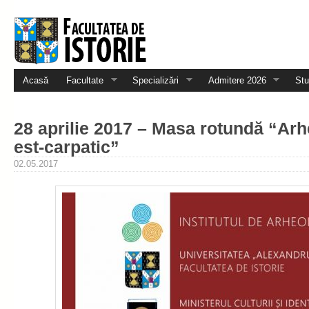
Acasă
Facultate
Specializări
Admitere 2026
Stu
28 aprilie 2017 – Masa rotundă “Arhe
est-carpatic”
02.05.2017