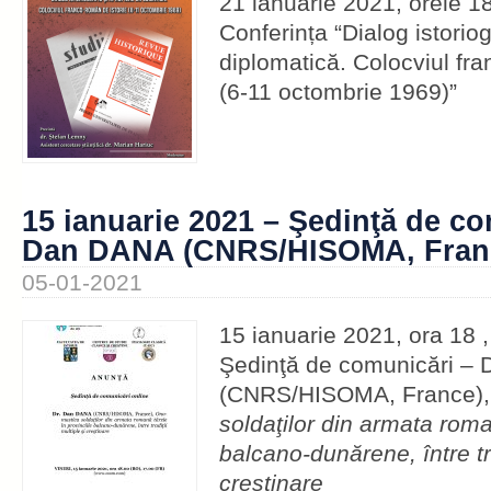
21 ianuarie 2021, orele 18
Conferința “Dialog istoriog
diplomatică. Colocviul fra
(6-11 octombrie 1969)”
15 ianuarie 2021 – Şedinţă de co
Dan DANA (CNRS/HISOMA, Fran
05-01-2021
15 ianuarie 2021, ora 18 ,
Şedinţă de comunicări –
(CNRS/HISOMA, France)
soldaţilor din armata roma
balcano-dunărene, între tra
creştinare