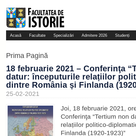
Acasă
Facultate
Specializări
Admitere 2026
Studenți
Prima Pagină
18 februarie 2021 – Conferinţa “
datur: începuturile relațiilor pol
dintre România și Finlanda (192
25-02-2021
Joi, 18 februarie 2021, or
Conferinţa “Tertium non da
relațiilor politico-diploma
Finlanda (1920-1923)”