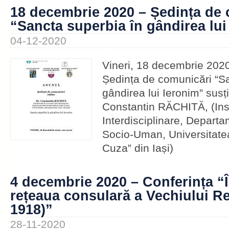
18 decembrie 2020 – Ședința de
“Sancta superbia în gândirea lui
04-12-2020
Vineri, 18 decembrie 2020
Ședința de comunicări “S
gândirea lui Ieronim” susț
Constantin RĂCHITĂ, (Inst
Interdisciplinare, Departa
Socio-Uman, Universitate
Cuza” din Iași)
4 decembrie 2020 – Conferința “În
rețeaua consulară a Vechiului Re
1918)”
28-11-2020