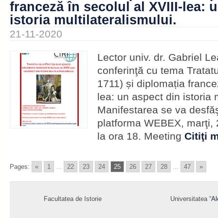
franceză în secolul al XVIII-lea: 
istoria multilateralismului.
21-11-2020
Lector univ. dr. Gabriel L
conferinţă cu tema Tratatul
1711) și diplomația francez
lea: un aspect din istoria 
Manifestarea se va desfă
platforma WEBEX, marţi, 
la ora 18. Meeting
Citiţi 
Pages:
«
1
...
22
23
24
25
26
27
28
...
47
»
Facultatea de Istorie
Universitatea “
Al