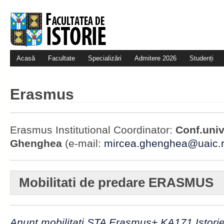
Acasă
Facultate
Specializări
Admitere 2026
Studenți
Erasmus
Erasmus Institutional Coordinator:
Conf.univ.
Ghenghea
(e-mail:
mircea.ghenghea@uaic.
Mobilitati de predare ERASMUS
Anunt mobilitati STA Erasmus+ KA171 Istori