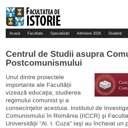
Acasă
Facultate
Specializări
Admitere 2026
Studenți
Centrul de Studii asupra Com
Postcomunismului
Unul dintre proiectele
importante ale Facultății
vizează educaţia, studierea
regimului comunist şi a
consecinţelor acestuia. Institutul de Investig
Comunismului în România (IICCR) şi Facultat
Universităţii “Al. I. Cuza” Iaşi au încheiat un