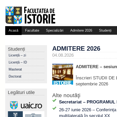
Acasă
Facultate
Specializări
Admitere 2026
Studenți
ADMITERE 2026
Studenți
04.08.2026
Licență – zi
Licență – ID
ADMITERE – sesiun
Masterat
Doctorat
Înscrieri STUDII D
septembrie 2026
Legături utile
Alte noutăţi
Secretariat – PROGRAMUL
26-27 iunie 2026 – Conferința
multilaterală în secolul XX