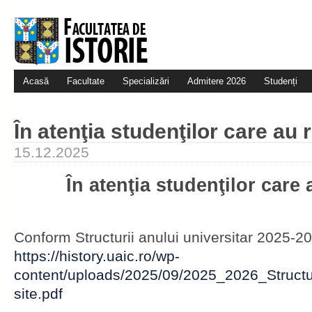
Acasă
Facultate
Specializări
Admitere 2026
Studenți
În atenţia studenţilor care au 
15.12.2025
În atenţia studenţilor care 
Conform Structurii anului universitar 2025-2
https://history.uaic.ro/wp-
content/uploads/2025/09/2025_2026_Structu
site.pdf