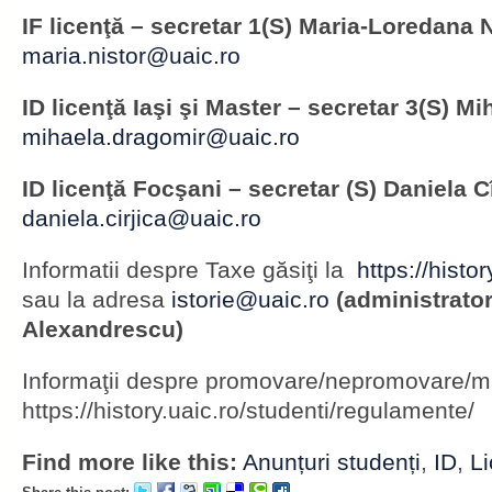
IF licenţă – secretar 1(S) Maria-Loredana N
maria.nistor@uaic.ro
ID licenţă Iaşi şi Master – secretar 3(S) M
mihaela.dragomir@uaic.ro
ID licenţă Focşani – secretar (S) Daniela Cî
daniela.cirjica@uaic.ro
Informatii despre Taxe găsiţi la
https://histor
sau la adresa
istorie@uaic.ro
(administrator
Alexandrescu)
Informaţii despre promovare/nepromovare/măr
https://history.uaic.ro/studenti/regulamente/
Find more like this:
Anunțuri studenți
,
ID
,
Li