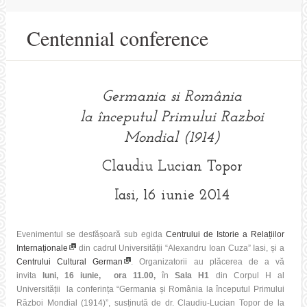
Centennial conference
Germania si România
la începutul Primului Razboi
Mondial (1914)
Claudiu Lucian Topor
Iasi, 16 iunie 2014
Evenimentul se desfășoară sub egida
Centrului de Istorie a Relațiilor
Internaționale
din cadrul Universității “Alexandru Ioan Cuza” Iasi, și a
Centrului Cultural German
. Organizatorii au plăcerea de a vă
invita
luni, 16 iunie, ora 11.00,
în
Sala H1
din Corpul H al
Universității la conferința “Germania și România la începutul Primului
Război Mondial (1914)”, susținută de dr. Claudiu-Lucian Topor de la