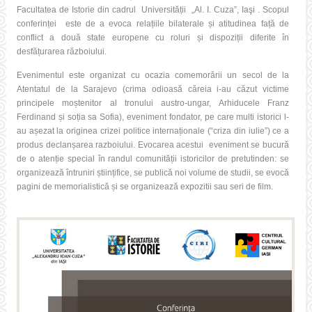
Facultatea de Istorie din cadrul Universității „Al. I. Cuza”, Iaşi . Scopul
conferinței este de a evoca relațiile bilaterale și atitudinea față de
conflict a două state europene cu roluri și dispoziții diferite în
desfățurarea războiului.
Evenimentul este organizat cu ocazia comemorării un secol de la
Atentatul de la Sarajevo (crima odioasă căreia i-au căzut victime
principele moștenitor al tronului austro-ungar, Arhiducele Franz
Ferdinand și soția sa Sofia), eveniment fondator, pe care multi istorici l-
au așezat la originea crizei politice internaționale (“criza din iulie”) ce a
produs declanșarea razboiului. Evocarea acestui eveniment se bucură
de o atenție special în randul comunității istoricilor de pretutinden: se
organizează întruniri științifice, se publică noi volume de studii, se evocă
pagini de memorialistică și se organizează expozitii sau seri de film.