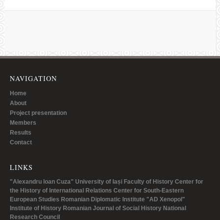
NAVIGATION
Home
About
Project presentation
Members
Results
Contact
LINKS
"Alexandru Ioan Cuza" University of Iași
Faculty of History
Center for
the History of International Relations
Center for South-Eastern
European Studies
Romanian Diplomatic Institute
"AD Xenopol"
Institute of History
Romanian Journal of Social History
National
Research Council