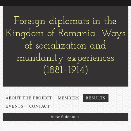
Foreign diplomats in the
Kingdom of Romania. Ways
of socialization and
mundanity experiences
(1881–1914)
ABOUT THE PROJECT
MEMBERS
RESULTS
EVENTS
CONTACT
View Sidebar